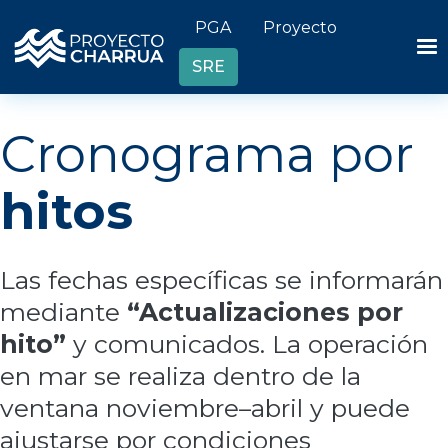
Pasar al contenido principal
Header links
PGA
Proyecto
SRE
Cronograma por
hitos
Las fechas específicas se informarán
mediante
“Actualizaciones por
hito”
y comunicados. La operación
en mar se realiza dentro de la
ventana noviembre–abril y puede
ajustarse por condiciones