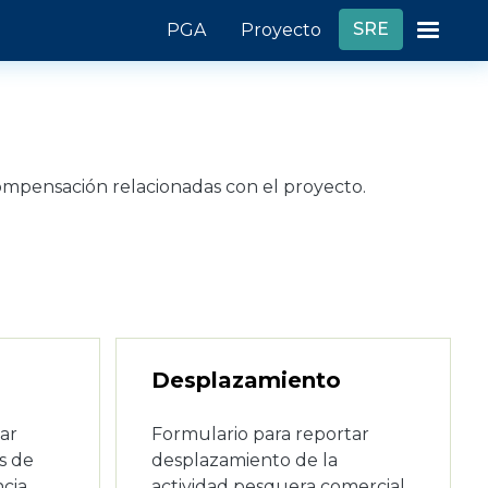
Header links
SRE
PGA
Proyecto
 compensación relacionadas con el proyecto.
Desplazamiento
ar
Formulario para reportar
s de
desplazamiento de la
cia
actividad pesquera comercial