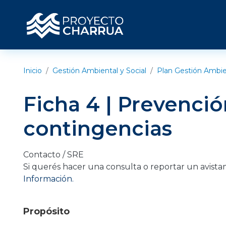
Pasar al contenido principal
Inicio
Gestión Ambiental y Social
Plan Gestión Ambie
Ficha 4 | Prevenció
contingencias
Contacto / SRE
Si querés hacer una consulta o reportar un avista
Información.
Propósito