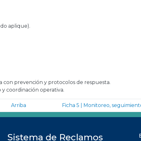
do aplique).
 con prevención y protocolos de respuesta.
y coordinación operativa.
Book para Ficha 4 | Prevenc
Arriba
Ficha 5 | Monitoreo, seguimien
Sistema de Reclamos