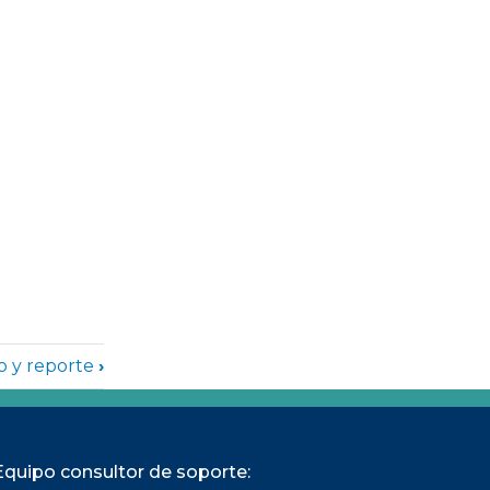
ión y respuesta ante contin
to y reporte
›
Equipo consultor de soporte: