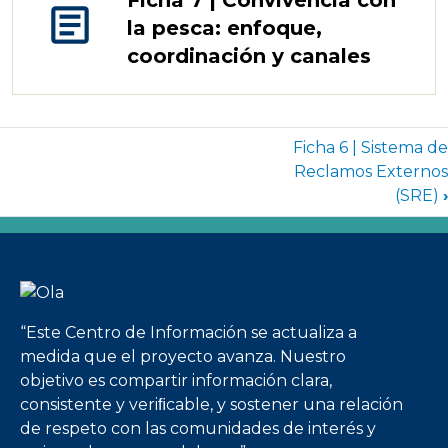
Ficha 7 | Convivencia con
article
la pesca: enfoque,
coordinación y canales
Enlaces transversales de Book par
Ficha 6 | Sistema de
Reclamos Externos
(SRE)
›
Imagen
“Este Centro de Información se actualiza a
medida que el proyecto avanza. Nuestro
objetivo es compartir información clara,
consistente y veriﬁcable, y sostener una relación
de respeto con las comunidades de interés y