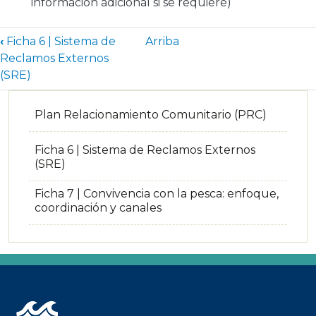
información adicional si se requiere)
Enlaces transversales de Book para
‹
Ficha 6 | Sistema de
Arriba
Reclamos Externos
(SRE)
Plan Relacionamiento Comunitario (PRC)
Ficha 6 | Sistema de Reclamos Externos
(SRE)
Ficha 7 | Convivencia con la pesca: enfoque,
coordinación y canales
Imagen